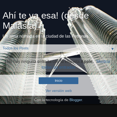
Ahí te va esa! (desde
Malasia)
Un alma nómada en la ciudad de las Petronas
▼
No hay ninguna entrada con la etiqueta
Apple
.
Mostrar
todas las entradas
Inicio
Ver versión web
Con la tecnología de
Blogger
.