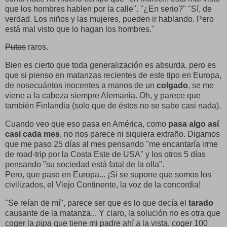
que los hombres hablen por la calle". "¿En serio?" "Sí, de
verdad. Los niños y las mujeres, pueden ir hablando. Pero
está mal visto que lo hagan los hombres."
Putos
raros.
Bien es cierto que toda generalización es absurda, pero es
que si pienso en matanzas recientes de este tipo en Europa,
de nosecuántos inocentes a manos de un
colgado
, se me
viene a la cabeza siempre Alemania. Oh, y parece que
también Finlandia (solo que de éstos no se sabe casi nada).
Cuando veo que eso pasa en América, como
pasa algo así
casi cada mes
, no nos parece ni siquiera extraño. Digamos
que me paso 25 días al mes pensando "me encantaría irme
de road-trip por la Costa Este de USA" y los otros 5 días
pensando "su sociedad está fatal de la olla".
Pero, que pase en Europa... ¡Si se supone que somos los
civilizados, el Viejo Continente, la voz de la concordia!
"Se reían de mí", parece ser que es lo que decía el
tarado
causante de la matanza... Y claro, la solución no es otra que
coger la
pipa
que tiene mi padre ahí a la vista, coger 100