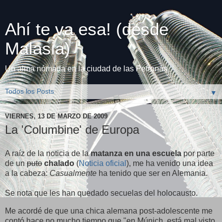
Ahí te va esa! (desde
Malasia)
Un alma nómada en la ciudad de las Petronas
▼
VIERNES, 13 DE MARZO DE 2009
La 'Columbine' de Europa
A raíz de la noticia de la
matanza en una escuela
por parte
de un
puto
chalado
(
Noticia oficial
), me ha venido una idea
a la cabeza:
Casualmente
ha tenido que ser en Alemania.
Se nota que les han quedado secuelas del holocausto.
Me acordé de que una chica alemana post-adolescente me
contó hace no mucho tiempo que "en Múnich, está mal visto