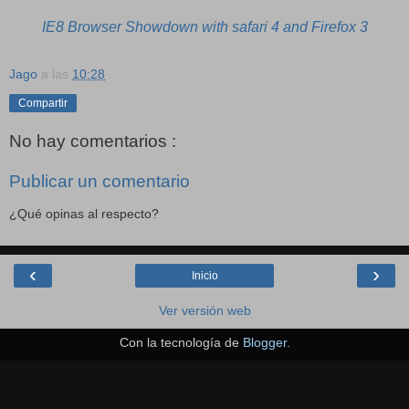
IE8 Browser Showdown with safari 4 and Firefox 3
Jago
a las
10:28
Compartir
No hay comentarios :
Publicar un comentario
¿Qué opinas al respecto?
‹
›
Inicio
Ver versión web
Con la tecnología de
Blogger
.