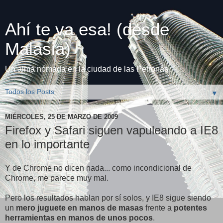
Ahí te va esa! (desde
Malasia)
Un alma nómada en la ciudad de las Petronas
▼
MIÉRCOLES, 25 DE MARZO DE 2009
Firefox y Safari siguen vapuleando a IE8
en lo importante
Y de Chrome no dicen nada... como incondicional de
Chrome, me parece muy mal.
Pero los resultados hablan por sí solos, y IE8 sigue siendo
un
mero juguete en manos de masas
frente a
potentes
herramientas en manos de unos pocos
.