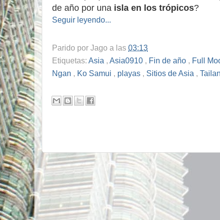
de año por una
isla en los trópicos
?
Seguir leyendo...
Parido por
Jago
a las
03:13
Etiquetas:
Asia
,
Asia0910
,
Fin de año
,
Full Mo
Ngan
,
Ko Samui
,
playas
,
Sitios de Asia
,
Taila