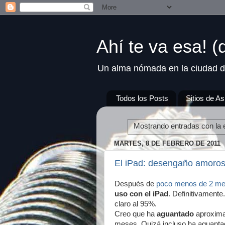
Ahí te va esa! 
Un alma nómada en la ciudad d
Todos los Posts
Sitios de As
Mostrando entradas con la 
MARTES, 8 DE FEBRERO DE 2011
El iPad: desengaño amoro
Después de
poco menos de 2 me
uso con el iPad
. Definitivamente
claro al 95%.
Creo que ha
aguantado
aproxim
meses. Quizá incluso ha aguant