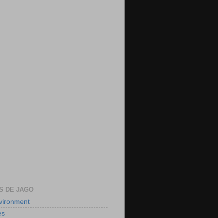
S DE JAGO
nvironment
es