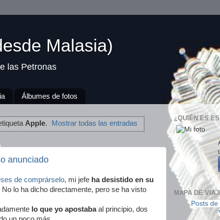
(desde Malasia)
e las Petronas
ia
Álbumes de fotos
¿QUIÉN ES ES
etiqueta
Apple
.
Mostrar todas las entradas
so anunciado
ses de comprárselo
, mi jefe
ha desistido en su
. No lo ha dicho directamente, pero se ha visto
MAPA DE VIAJ
Posts de 
adamente
lo que yo apostaba
al principio, dos
ado un poco más.