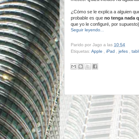
¿Cómo se le explica a alguien qu
probable es que
no tenga nada q
que yo le configuré, por supuesto
Seguir leyendo...
Parido por
Jago
a las
10:54
Etiquetas:
Apple
,
iPad
,
jefes
,
tab