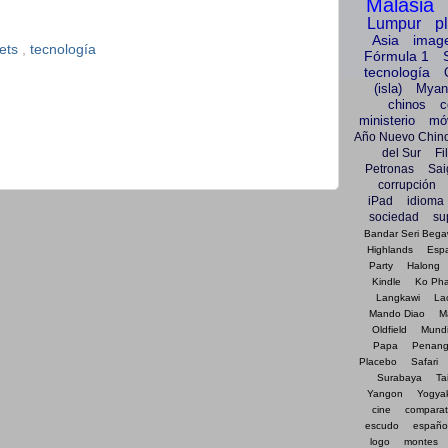
Malasia
Lumpur
p
Asia
imag
lets
,
tecnología
Fórmula 1
tecnología
(isla)
Myan
chinos
c
ministerio
móv
Año Nuevo Chin
del Sur
Fi
Petronas
Sai
corrupción
iPad
idioma
sociedad
su
Bandar Seri Beg
Highlands
Esp
Party
Halong
Kindle
Ko Ph
Langkawi
La
Mando Diao
M
Oldfield
Mundi
Papa
Penan
Placebo
Safari
Surabaya
Ta
Yangon
Yogya
cine
comparat
escudo
españo
logo
montes