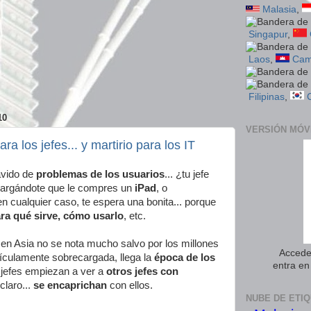
Malasia
,
Singapur
,
Laos
,
Cam
Filipinas
,
10
VERSIÓN MÓV
ara los jefes... y martirio para los IT
vido de
problemas de los usuarios
... ¿tu jefe
argándote que le compres un
iPad
, o
cualquier caso, te espera una bonita... porque
ara qué sirve, cómo usarlo
, etc.
 en Asia no se nota mucho salvo por los millones
Accede 
dículamente sobrecargada, llega la
época de los
entra e
s jefes empiezan a ver a
otros jefes con
claro...
se encaprichan
con ellos.
NUBE DE ETI