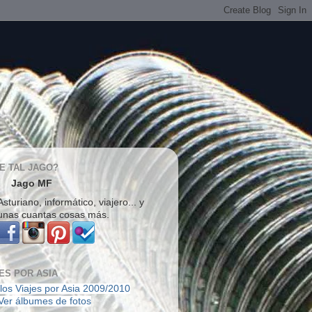
E TAL JAGO?
Jago MF
Asturiano, informático, viajero... y
unas cuantas cosas más.
ES POR ASIA
los Viajes por Asia 2009/2010
Ver álbumes de fotos