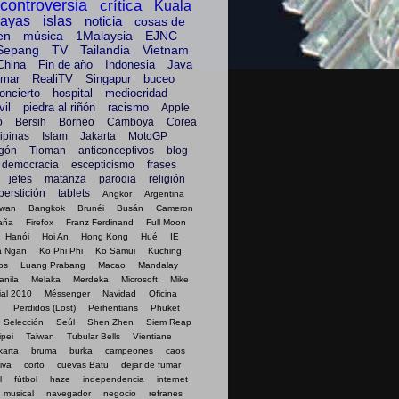
controversia
crítica
Kuala
layas
islas
noticia
cosas de
en
música
1Malaysia
EJNC
Sepang
TV
Tailandia
Vietnam
China
Fin de año
Indonesia
Java
mar
RealiTV
Singapur
buceo
oncierto
hospital
mediocridad
il
piedra al riñón
racismo
Apple
o
Bersih
Borneo
Camboya
Corea
lipinas
Islam
Jakarta
MotoGP
gón
Tioman
anticonceptivos
blog
democracia
escepticismo
frases
jefes
matanza
parodia
religión
perstición
tablets
Angkor
Argentina
awan
Bangkok
Brunéi
Busán
Cameron
aña
Firefox
Franz Ferdinand
Full Moon
Hanói
Hoi An
Hong Kong
Hué
IE
a Ngan
Ko Phi Phi
Ko Samui
Kuching
os
Luang Prabang
Macao
Mandalay
anila
Melaka
Merdeka
Microsoft
Mike
al 2010
Méssenger
Navidad
Oficina
g
Perdidos (Lost)
Perhentians
Phuket
Selección
Seúl
Shen Zhen
Siem Reap
ipei
Taiwan
Tubular Bells
Vientiane
karta
bruma
burka
campeones
caos
iva
corto
cuevas Batu
dejar de fumar
l
fútbol
haze
independencia
internet
musical
navegador
negocio
refranes