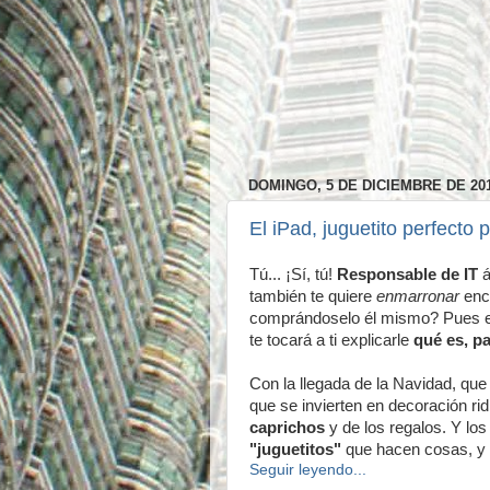
DOMINGO, 5 DE DICIEMBRE DE 20
El iPad, juguetito perfecto p
Tú... ¡Sí, tú!
Responsable de IT
á
también te quiere
enmarronar
enc
comprándoselo él mismo? Pues en 
te tocará a ti explicarle
qué es, p
Con la llegada de la Navidad, que
que se invierten en decoración ri
caprichos
y de los regalos. Y lo
"juguetitos"
que hacen cosas, y 
Seguir leyendo...