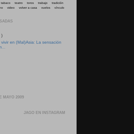
tabaco
teatro
toros
trabajo
tradición
no
video
volver a casa
vuelos
vínculo
ASADAS
 )
vivir en (Mal)Asia: La sensación
m...
E MAYO 2009
JAGO EN INSTAGRAM