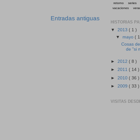
retorno
series
vacaciones
vera
Entradas antiguas
HISTORIAS P
▼
2013
( 1 )
▼
mayo
( 1
Cosas de 
de "si 
►
2012
( 8 )
►
2011
( 14 )
►
2010
( 36 )
►
2009
( 33 )
VISITAS DESD