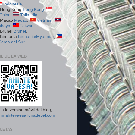
Indonesia
,
Hong Kong
,
China
,
Tailandia
,
Macao
,
Vietnam
,
boya
,
Taiwan
,
Brunéi
,
Birmania/Myanmar
,
Corea del Sur
.
IL DE LA WEB
a la versión móvil del blog;
n
m.ahitevaesa.lunadevel.com
QUETAS