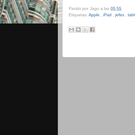
Parido por
Jago
a las
05:55
Etiquetas:
Apple
,
iPad
,
jefes
,
tab