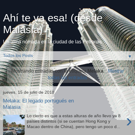
Ahí te va esa! (desde
Malasia)
Un alma nómada en la ciudad de las Petronas
▼
Mostrando entradas con la etiqueta
Melaka
.
Mostrar
todas las entradas
jueves, 15 de julio de 2010
Melaka: El legado portugués en
Malasia
›
Lo cierto es que a estas alturas de año llevo ya 8
países distintos (si se cuentan Hong Kong y
Macao dentro de China), pero tengo un poco d...