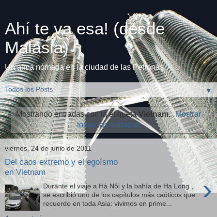
Ahí te va esa! (desde
Malasia)
Un alma nómada en la ciudad de las Petronas
▼
Mostrando entradas con la etiqueta
Vietnam
.
Mostrar
todas las entradas
viernes, 24 de junio de 2011
Del caos extremo y el egoísmo
en Vietnam
›
Durante el viaje a Hà Nội y la bahía de Hạ Long ,
se escribió uno de los capítulos más caóticos que
recuerdo en toda Asia: vivimos en prime...