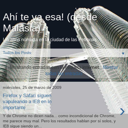
Ahí te va esa! (desde
Malasia)
Un alma nómada en la ciudad de las Petronas
▼
Mostrando entradas con la etiqueta
internet
.
Mostrar
todas las entradas
miércoles, 25 de marzo de 2009
Firefox y Safari siguen
vapuleando a IE8 en lo
›
importante
Y de Chrome no dicen nada... como incondicional de Chrome,
me parece muy mal. Pero los resultados hablan por sí solos, y
IE8 sigue siendo un...