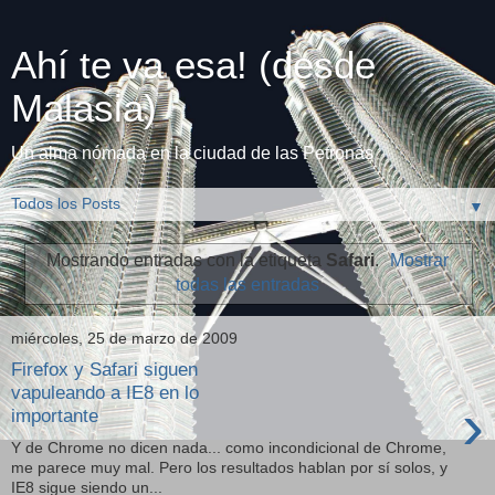
Ahí te va esa! (desde
Malasia)
Un alma nómada en la ciudad de las Petronas
▼
Mostrando entradas con la etiqueta
Safari
.
Mostrar
todas las entradas
miércoles, 25 de marzo de 2009
Firefox y Safari siguen
vapuleando a IE8 en lo
›
importante
Y de Chrome no dicen nada... como incondicional de Chrome,
me parece muy mal. Pero los resultados hablan por sí solos, y
IE8 sigue siendo un...