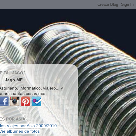
E TAL JAGO?
Jago MF
Asturiano, informático, viajero... y
unas cuantas cosas más.
ES POR ASIA
los Viajes por Asia 2009/2010
Ver álbumes de fotos