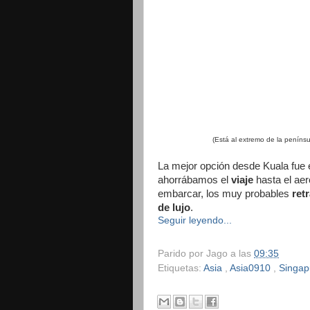
(Está al extremo de la penínsu
La mejor opción desde Kuala fue 
ahorrábamos el
viaje
hasta el aer
embarcar, los muy probables
ret
de lujo
.
Seguir leyendo...
Parido por
Jago
a las
09:35
Etiquetas:
Asia
,
Asia0910
,
Singa