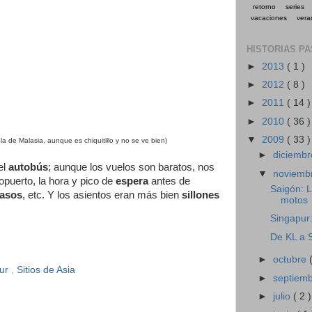
retorno
series
vacaciones
vera
HISTORIAS P
►
2013
( 1 )
►
2012
( 8 )
►
2011
( 14 )
►
2010
( 36 )
▼
2009
( 33 )
la de Malasia, aunque es chiquitillo y no se ve bien)
►
diciemb
el
autobús
; aunque los vuelos son baratos, nos
▼
noviemb
opuerto, la hora y pico de
espera
antes de
Saigón: L
rasos
, etc. Y los asientos eran más bien
sillones
motos
Singapur:
De KL a 
►
octubre
pur
,
Sitios de Asia
►
septiem
►
julio
( 2 )