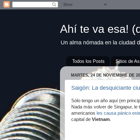
Ahí te va esa! 
Un alma nómada en la ciudad d
Todos los Posts
Sitios de As
MARTES, 24 DE NOVIEMBRE DE 20
Saigón: La desquiciante ci
Sólo tengo un año aquí (en princi
Nada más volver de Singapur, le 
americanos
les causa pánico es
capital de
Vietnam
.