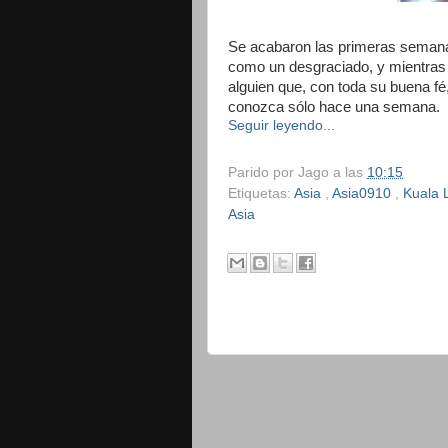
Se acabaron las primeras semanas
como un desgraciado, y mientras t
alguien que, con toda su buena fé
conozca sólo hace una semana.
Seguir leyendo...
Parido por
Jago
a las
10:15
Etiquetas:
Asia
,
Asia0910
,
Kuala
Asia