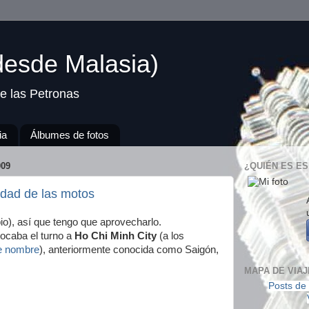
(desde Malasia)
e las Petronas
ia
Álbumes de fotos
09
¿QUIÉN ES ES
udad de las motos
pio), así que tengo que aprovecharlo.
tocaba el turno a
Ho Chi Minh City
(a los
te nombre
), anteriormente conocida como Saigón,
MAPA DE VIAJ
Posts de 