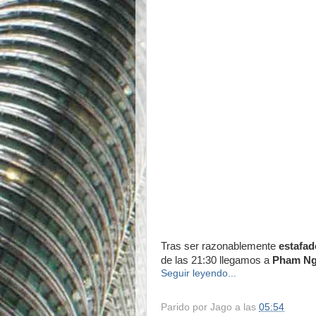
Tras ser razonablemente
estafa
de las 21:30 llegamos a
Pham Ng
Seguir leyendo...
Parido por
Jago
a las
05:54