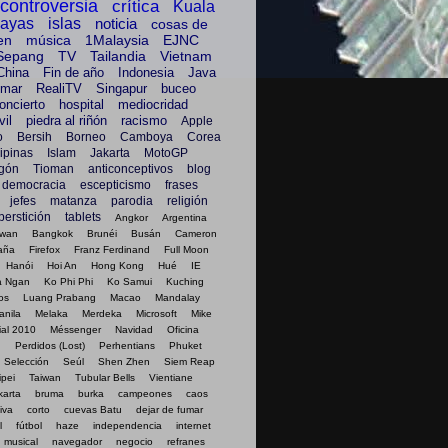
controversia
crítica
Kuala
layas
islas
noticia
cosas de
en
música
1Malaysia
EJNC
Sepang
TV
Tailandia
Vietnam
China
Fin de año
Indonesia
Java
mar
RealiTV
Singapur
buceo
oncierto
hospital
mediocridad
il
piedra al riñón
racismo
Apple
o
Bersih
Borneo
Camboya
Corea
lipinas
Islam
Jakarta
MotoGP
gón
Tioman
anticonceptivos
blog
democracia
escepticismo
frases
jefes
matanza
parodia
religión
perstición
tablets
Angkor
Argentina
awan
Bangkok
Brunéi
Busán
Cameron
aña
Firefox
Franz Ferdinand
Full Moon
Hanói
Hoi An
Hong Kong
Hué
IE
a Ngan
Ko Phi Phi
Ko Samui
Kuching
os
Luang Prabang
Macao
Mandalay
anila
Melaka
Merdeka
Microsoft
Mike
al 2010
Méssenger
Navidad
Oficina
g
Perdidos (Lost)
Perhentians
Phuket
Selección
Seúl
Shen Zhen
Siem Reap
ipei
Taiwan
Tubular Bells
Vientiane
karta
bruma
burka
campeones
caos
iva
corto
cuevas Batu
dejar de fumar
l
fútbol
haze
independencia
internet
musical
navegador
negocio
refranes