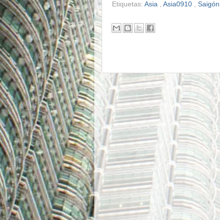
Etiquetas:
Asia
,
Asia0910
,
Saigó