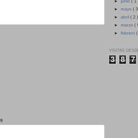
►
junio
( 1 
►
mayo
( 3
►
abril
( 2 
►
marzo
( 
►
febrero
(
VISITAS DESD
3
8
7
09