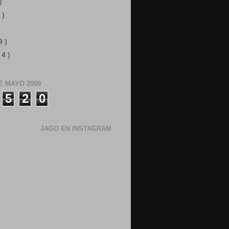
)
 )
)
9 )
 4 )
E MAYO 2009
5
2
0
JAGO EN INSTAGRAM