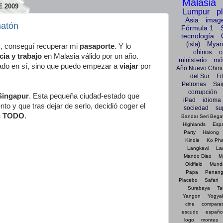
Malasia
 2009
Lumpur
p
Asia
imag
matón
Fórmula 1
tecnología
(isla)
Myan
, conseguí recuperar mi
pasaporte
. Y lo
chinos
c
cia y trabajo
en Malasia válido por un año.
ministerio
móv
sado en sí, sino que puedo empezar a
viajar
por
Año Nuevo Chin
del Sur
Fi
Petronas
Sai
corrupción
Singapur
. Esta pequeña ciudad-estado que
iPad
idioma
o y que tras dejar de serlo, decidió coger el
sociedad
su
n TODO
.
Bandar Seri Beg
Highlands
Esp
Party
Halong
Kindle
Ko Ph
Langkawi
La
Mando Diao
M
Oldfield
Mundi
Papa
Penan
Placebo
Safari
Surabaya
Ta
Yangon
Yogya
cine
comparat
escudo
españo
logo
montes