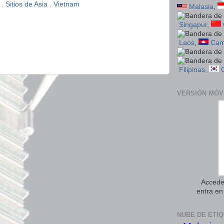
n
,
Sitios de Asia
,
Vietnam
Malasia
,
Singapur
,
Laos
,
Cam
Filipinas
,
VERSIÓN MÓV
Accede 
entra e
NUBE DE ETI