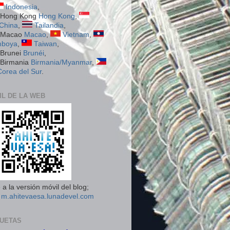
Indonesia
,
Hong Kong
,
China
,
Tailandia
,
Macao
,
Vietnam
,
boya
,
Taiwan
,
Brunéi
,
Birmania/Myanmar
,
Corea del Sur
.
IL DE LA WEB
a la versión móvil del blog;
n
m.ahitevaesa.lunadevel.com
QUETAS