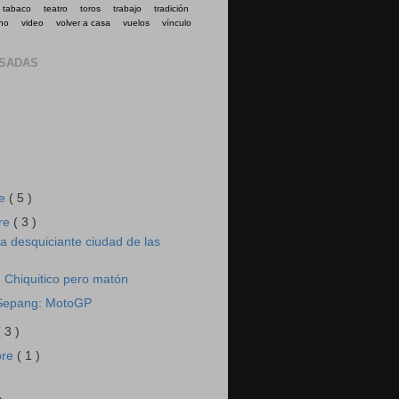
tabaco
teatro
toros
trabajo
tradición
no
video
volver a casa
vuelos
vínculo
ASADAS
re
( 5 )
re
( 3 )
a desquiciante ciudad de las
 Chiquitico pero matón
Sepang: MotoGP
( 3 )
bre
( 1 )