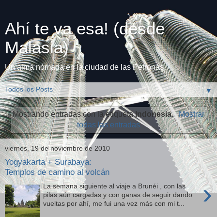
Ahí te va esa! (desde
Malasia)
Un alma nómada en la ciudad de las Petronas
▼
Mostrando entradas con la etiqueta
Indonesia
.
Mostrar
todas las entradas
viernes, 19 de noviembre de 2010
Yogyakarta + Surabaya:
Templos de camino al volcán
›
La semana siguiente al viaje a Brunéi , con las
pilas aún cargadas y con ganas de seguir dando
vueltas por ahí, me fui una vez más con mi t...