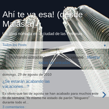
Ahí te va esa! (desde
Malasia)
Un alma nómada en la ciudad de las Petronas
▼
Mostrando entradas con la etiqueta
verano
.
Mostrar
todas las entradas
domingo, 29 de agosto de 2010
¿Se estarán acabando las
vacaciones...?
›
Es obvio que las de agosto se han acabado para muchos este
fin de semana. Yo mismo he estado de parón "bloguero"
durante todo el...
3 comentarios :