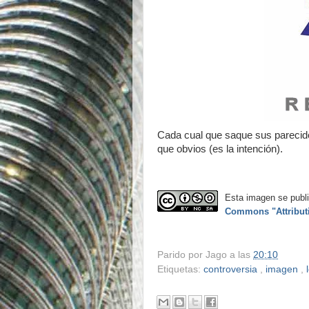
Cada cual que saque sus pareci
que obvios (es la intención).
Esta imagen se publi
Commons "Attribut
Parido por
Jago
a las
20:10
Etiquetas:
controversia
,
imagen
,