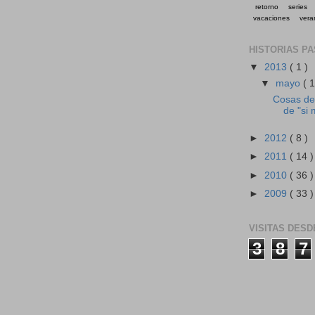
retorno
series
vacaciones
vera
HISTORIAS P
▼
2013
( 1 )
▼
mayo
( 1
Cosas de 
de "si 
►
2012
( 8 )
►
2011
( 14 )
►
2010
( 36 )
►
2009
( 33 )
VISITAS DESD
3
8
7