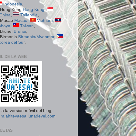
Indonesia
,
Hong Kong
,
China
,
Tailandia
,
Macao
,
Vietnam
,
boya
,
Taiwan
,
Brunéi
,
Birmania/Myanmar
,
Corea del Sur
.
IL DE LA WEB
a la versión móvil del blog;
n
m.ahitevaesa.lunadevel.com
QUETAS