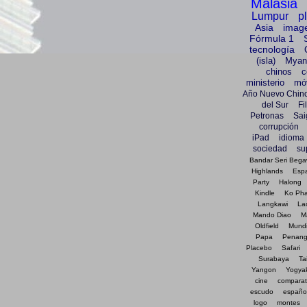
Malasia
Lumpur
p
Asia
imag
Fórmula 1
tecnología
(isla)
Myan
chinos
c
ministerio
móv
Año Nuevo Chin
del Sur
Fi
Petronas
Sai
corrupción
iPad
idioma
sociedad
su
Bandar Seri Beg
Highlands
Esp
Party
Halong
Kindle
Ko Ph
Langkawi
La
Mando Diao
M
Oldfield
Mundi
Papa
Penan
Placebo
Safari
Surabaya
Ta
Yangon
Yogya
cine
comparat
escudo
españo
logo
montes