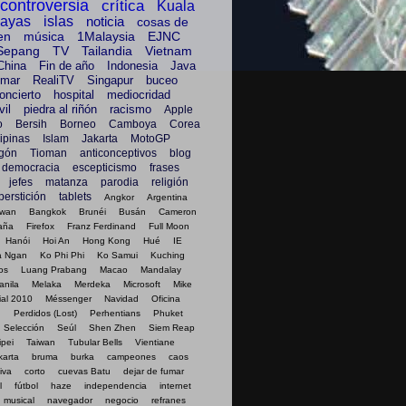
controversia
crítica
Kuala
layas
islas
noticia
cosas de
en
música
1Malaysia
EJNC
Sepang
TV
Tailandia
Vietnam
China
Fin de año
Indonesia
Java
mar
RealiTV
Singapur
buceo
oncierto
hospital
mediocridad
il
piedra al riñón
racismo
Apple
o
Bersih
Borneo
Camboya
Corea
lipinas
Islam
Jakarta
MotoGP
gón
Tioman
anticonceptivos
blog
democracia
escepticismo
frases
jefes
matanza
parodia
religión
perstición
tablets
Angkor
Argentina
awan
Bangkok
Brunéi
Busán
Cameron
aña
Firefox
Franz Ferdinand
Full Moon
Hanói
Hoi An
Hong Kong
Hué
IE
a Ngan
Ko Phi Phi
Ko Samui
Kuching
os
Luang Prabang
Macao
Mandalay
anila
Melaka
Merdeka
Microsoft
Mike
al 2010
Méssenger
Navidad
Oficina
g
Perdidos (Lost)
Perhentians
Phuket
Selección
Seúl
Shen Zhen
Siem Reap
ipei
Taiwan
Tubular Bells
Vientiane
karta
bruma
burka
campeones
caos
iva
corto
cuevas Batu
dejar de fumar
l
fútbol
haze
independencia
internet
musical
navegador
negocio
refranes