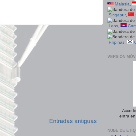
Malasia
,
Singapur
,
Laos
,
Cam
Filipinas
,
VERSIÓN MÓV
Accede 
entra e
Entradas antiguas
NUBE DE ETI