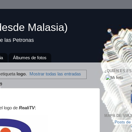
(desde Malasia)
e las Petronas
ia
Álbumes de fotos
¿QUIÉN ES ES
 etiqueta
logo
.
Mostrar todas las entradas
9
el logo de
RealiTV
:
MAPA DE VIAJ
Posts de 