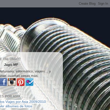
E TAL JAGO?
Jago MF
Asturiano, informático, viajero... y
unas cuantas cosas más.
ES POR ASIA
los Viajes por Asia 2009/2010
Ver álbumes de fotos