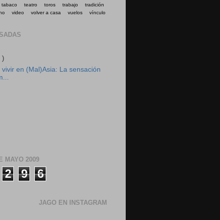
tabaco
teatro
toros
trabajo
tradición
no
video
volver a casa
vuelos
vínculo
ASADAS
 )
vivir en (Mal)Asia: La sensación
m...
E MAYO 2009
2
9
6
JAGO EN INSTAGRAM