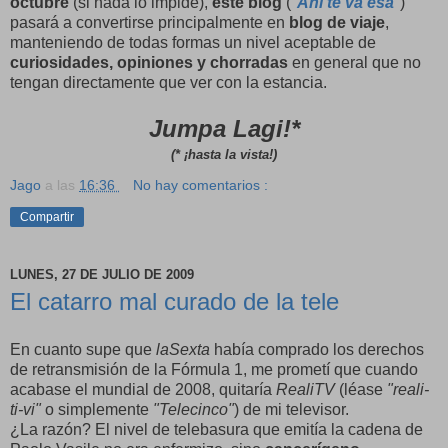
octubre
(si nada lo impide),
este blog
("
Ahí te va esa
")
pasará a convertirse principalmente en
blog de viaje
,
manteniendo de todas formas un nivel aceptable de
curiosidades, opiniones y chorradas
en general que no
tengan directamente que ver con la estancia.
Jumpa Lagi!*
(* ¡hasta la vista!)
Jago
a las
16:36
No hay comentarios :
Compartir
LUNES, 27 DE JULIO DE 2009
El catarro mal curado de la tele
En cuanto supe que
laSexta
había comprado los derechos
de retransmisión de la Fórmula 1, me prometí que cuando
acabase el mundial de 2008, quitaría
RealiTV
(léase
"reali-
ti-vi"
o simplemente
"Telecinco"
) de mi televisor.
¿La razón? El nivel de telebasura que emitía la cadena de