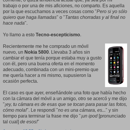
trabajo o por una de mis aficiones, no comparto. Es aquella
por la que escuchamos a veces cosas como "
Pero si yo sólo
quiero que haga llamadas
" o "
Tantas chorradas y al final no
hace nada
".
Yo llamo a esto
Tecno-escepticismo
.
Recientemente me he comprado un móvil
nuevo, un
Nokia 5800
. Llevaba 3 años sin
cambiar el que tenía porque estaba muy a gusto
con él, pero una buena oferta en el momento
adecuado, combinada con un mini-premio que
me quería hacer a mi mismo, supusieron la
ocasión perfecta.
El caso es que ayer, enseñándole una foto que había hecho
con la cámara del móvil a un amigo, otro se acercó y me dijo
"
¡ey, tu cámara es de esas que se tocan para pasar las fotos,
cómo mola!
". Le respondí "
no es una cámara, es...
" y sin
tiempo para terminar la frase me dijo "¡
un ipod
[pronunciado
tal cual]
de esos!
"