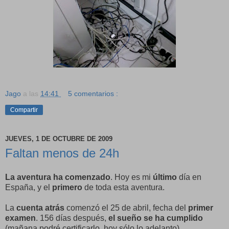
Jago
a las
14:41
5 comentarios :
Compartir
JUEVES, 1 DE OCTUBRE DE 2009
Faltan menos de 24h
La aventura ha comenzado
. Hoy es mi
último
día en
España, y el
primero
de toda esta aventura.
La
cuenta atrás
comenzó el 25 de abril, fecha del
primer
examen
. 156 días después,
el sueño se ha cumplido
(mañana podré certificarlo, hoy sólo lo adelanto).