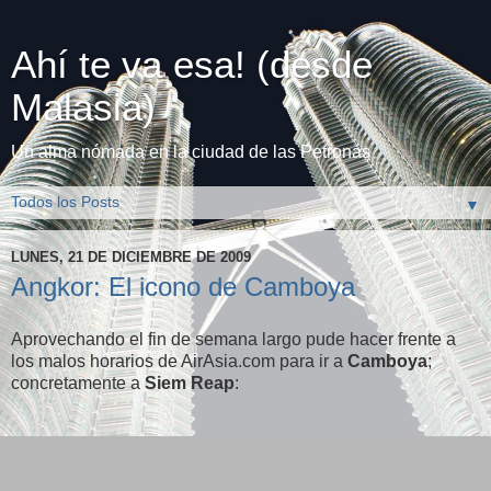
Ahí te va esa! (desde
Malasia)
Un alma nómada en la ciudad de las Petronas
▼
LUNES, 21 DE DICIEMBRE DE 2009
Angkor: El icono de Camboya
Aprovechando el fin de semana largo pude hacer frente a
los malos horarios de AirAsia.com para ir a
Camboya
;
concretamente a
Siem Reap
: