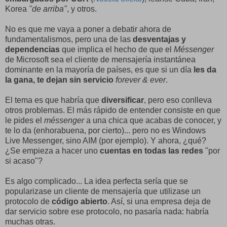
Korea
"de arriba"
, y otros.
No es que me vaya a poner a debatir ahora de
fundamentalismos, pero una de las
desventajas y
dependencias
que implica el hecho de que el
Méssenger
de Microsoft sea el cliente de mensajería instantánea
dominante en la mayoría de países, es que si un día
les da
la gana, te dejan sin servicio
forever & ever
.
El tema es que habría que
diversificar
, pero eso conlleva
otros problemas. El más rápido de entender consiste en que
le pides el
méssenger
a una chica que acabas de conocer, y
te lo da (enhorabuena, por cierto)... pero no es Windows
Live Messenger, sino AIM (por ejemplo). Y ahora, ¿qué?
¿Se empieza a hacer uno
cuentas en todas las redes
"por
si acaso"?
Es algo complicado... La idea perfecta sería que se
popularizase un cliente de mensajería que utilizase un
protocolo de
código abierto
. Así, si una empresa deja de
dar servicio sobre ese protocolo, no pasaría nada: habría
muchas otras.