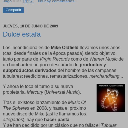
Jago
a las
19:57
No hay comentarios :
Compartir
JUEVES, 18 DE JUNIO DE 2009
Dulce estafa
Los incondicionales de
Mike Oldfield
llevamos unos años
(casi desde finales de la época pasada) siendo objetivo
tanto por parte de
Virgin Records
como de
Warner Music
de
un bombardeo un poco descarado de
productos y
subproductos derivados
del hombre de las campanas
tubulares: reediciones, remasterizaciones,
merchandising
...
Y
ahora le toca el turno a su nueva
propietaria,
Mercury
(
Universal Music
).
Tras el existoso lanzamiento de
Music Of
The Spheres
en 2008, y hasta el próximo
nuevo disco de Mike (así le llamamos los
allegados
), hay que
hacer pasta
.
Y se han decidido por un clásico que no falla: el
Tubular