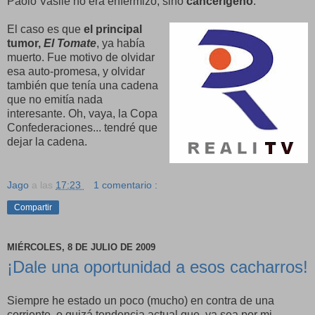
Paolo Vasile no era enfermizo, sino
cancerígeno
.
El caso es que
el principal
tumor,
El Tomate
, ya había
muerto. Fue motivo de olvidar
esa auto-promesa, y olvidar
también que tenía una cadena
que no emitía nada
interesante. Oh, vaya, la Copa
Confederaciones... tendré que
dejar la cadena.
Jago
a las
17:23
1 comentario :
Compartir
MIÉRCOLES, 8 DE JULIO DE 2009
¡Dale una oportunidad a esos cacharros!
Siempre he estado un poco (mucho) en contra de una
corriente, o quizá tendencia actual que, ya sea por mi