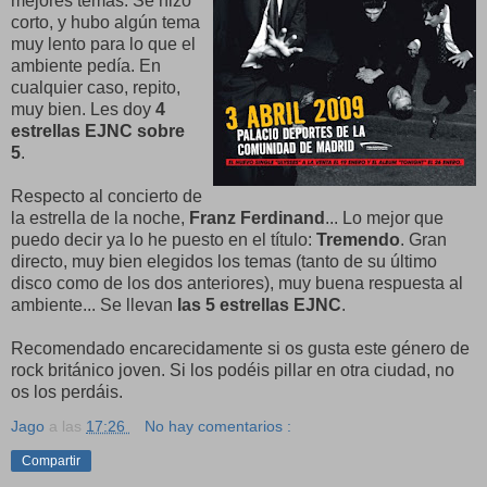
mejores temas. Se hizo
corto, y hubo algún tema
muy lento para lo que el
ambiente pedía. En
cualquier caso, repito,
muy bien. Les doy
4
estrellas EJNC sobre
5
.
Respecto al concierto de
la estrella de la noche,
Franz Ferdinand
... Lo mejor que
puedo decir ya lo he puesto en el título:
Tremendo
. Gran
directo, muy bien elegidos los temas (tanto de su último
disco como de los dos anteriores), muy buena respuesta al
ambiente... Se llevan
las 5 estrellas EJNC
.
Recomendado encarecidamente si os gusta este género de
rock británico joven. Si los podéis pillar en otra ciudad, no
os los perdáis.
Jago
a las
17:26
No hay comentarios :
Compartir