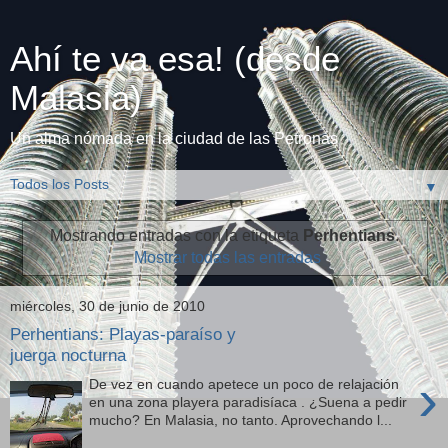
Ahí te va esa! (desde
Malasia)
Un alma nómada en la ciudad de las Petronas
▼
Mostrando entradas con la etiqueta
Perhentians
.
Mostrar todas las entradas
miércoles, 30 de junio de 2010
Perhentians: Playas-paraíso y
juerga nocturna
›
De vez en cuando apetece un poco de relajación
en una zona playera paradisíaca . ¿Suena a pedir
mucho? En Malasia, no tanto. Aprovechando l...