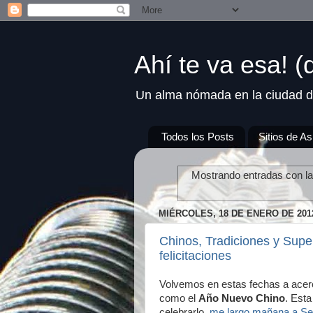
Ahí te va esa! 
Un alma nómada en la ciudad d
Todos los Posts
Sitios de As
Mostrando entradas con la
MIÉRCOLES, 18 DE ENERO DE 201
Chinos, Tradiciones y Super
felicitaciones
Volvemos en estas fechas a acerc
como el
Año Nuevo Chino
. Esta
celebrarlo,
me largo mañana a Se