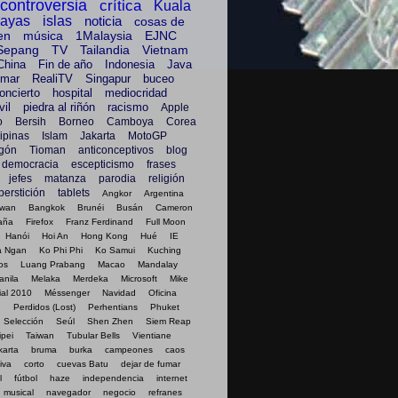
controversia
crítica
Kuala
layas
islas
noticia
cosas de
en
música
1Malaysia
EJNC
Sepang
TV
Tailandia
Vietnam
China
Fin de año
Indonesia
Java
mar
RealiTV
Singapur
buceo
oncierto
hospital
mediocridad
il
piedra al riñón
racismo
Apple
o
Bersih
Borneo
Camboya
Corea
lipinas
Islam
Jakarta
MotoGP
gón
Tioman
anticonceptivos
blog
democracia
escepticismo
frases
jefes
matanza
parodia
religión
perstición
tablets
Angkor
Argentina
awan
Bangkok
Brunéi
Busán
Cameron
aña
Firefox
Franz Ferdinand
Full Moon
Hanói
Hoi An
Hong Kong
Hué
IE
a Ngan
Ko Phi Phi
Ko Samui
Kuching
os
Luang Prabang
Macao
Mandalay
anila
Melaka
Merdeka
Microsoft
Mike
al 2010
Méssenger
Navidad
Oficina
g
Perdidos (Lost)
Perhentians
Phuket
Selección
Seúl
Shen Zhen
Siem Reap
ipei
Taiwan
Tubular Bells
Vientiane
karta
bruma
burka
campeones
caos
iva
corto
cuevas Batu
dejar de fumar
l
fútbol
haze
independencia
internet
musical
navegador
negocio
refranes