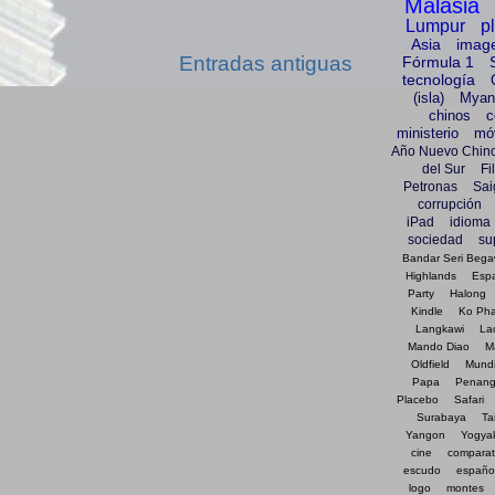
Malasia
Lumpur
p
Asia
imag
Entradas antiguas
Fórmula 1
tecnología
(isla)
Myan
chinos
c
ministerio
móv
Año Nuevo Chin
del Sur
Fi
Petronas
Sai
corrupción
iPad
idioma
sociedad
su
Bandar Seri Beg
Highlands
Esp
Party
Halong
Kindle
Ko Ph
Langkawi
La
Mando Diao
M
Oldfield
Mundi
Papa
Penan
Placebo
Safari
Surabaya
Ta
Yangon
Yogya
cine
comparat
escudo
españo
logo
montes