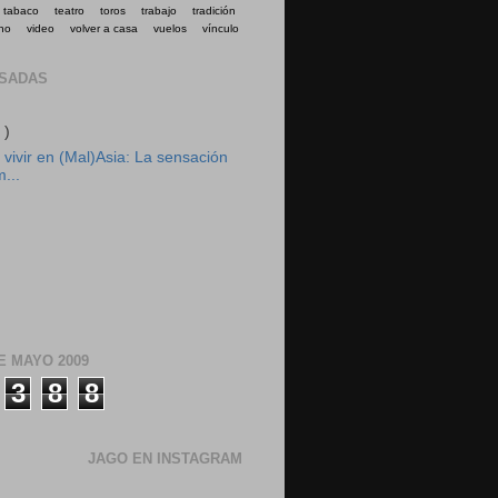
tabaco
teatro
toros
trabajo
tradición
no
video
volver a casa
vuelos
vínculo
ASADAS
 )
vivir en (Mal)Asia: La sensación
m...
E MAYO 2009
3
8
8
JAGO EN INSTAGRAM