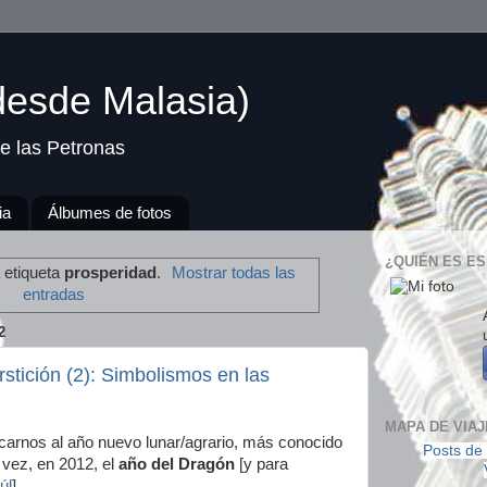
(desde Malasia)
e las Petronas
ia
Álbumes de fotos
¿QUIÉN ES ES
 etiqueta
prosperidad
.
Mostrar todas las
entradas
2
stición (2): Simbolismos en las
MAPA DE VIAJ
arnos al año nuevo lunar/agrario, más conocido
Posts de 
 vez, en 2012, el
año del Dragón
[y para
úl
].