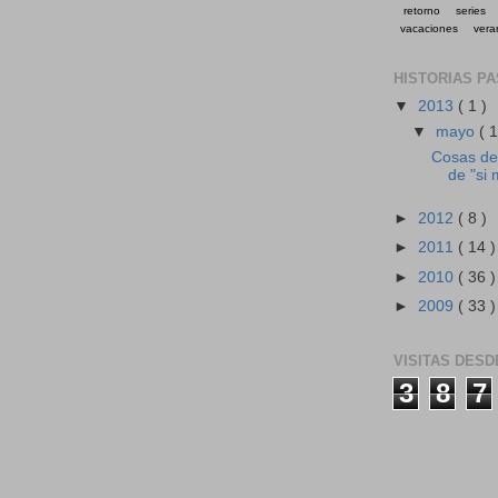
retorno
series
vacaciones
vera
HISTORIAS P
▼
2013
( 1 )
▼
mayo
( 1
Cosas de 
de "si 
►
2012
( 8 )
►
2011
( 14 )
►
2010
( 36 )
►
2009
( 33 )
VISITAS DESD
3
8
7