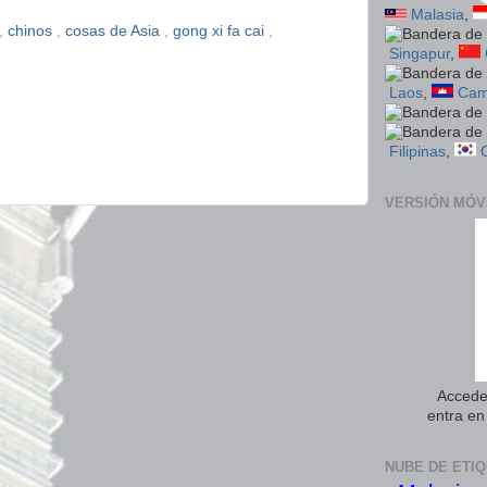
Malasia
,
,
chinos
,
cosas de Asia
,
gong xi fa cai
,
Singapur
,
Laos
,
Cam
Filipinas
,
VERSIÓN MÓV
Accede 
entra e
NUBE DE ETI