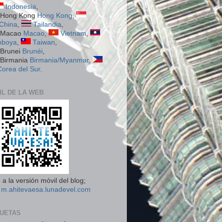
Indonesia
,
Hong Kong
,
China
,
Tailandia
,
Macao
,
Vietnam
,
boya
,
Taiwan
,
Brunéi
,
Birmania/Myanmar
,
Corea del Sur
.
IL DE LA WEB
a la versión móvil del blog;
n
m.ahitevaesa.lunadevel.com
QUETAS