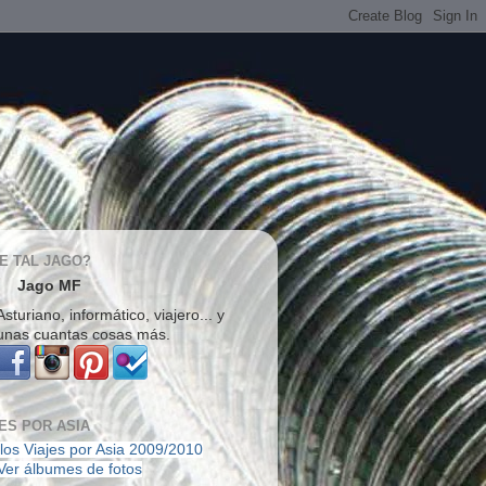
E TAL JAGO?
Jago MF
Asturiano, informático, viajero... y
unas cuantas cosas más.
ES POR ASIA
los Viajes por Asia 2009/2010
Ver álbumes de fotos